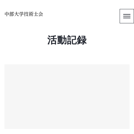
活動記録
[!% if (image.url!="") { %]
[!% } %]
[%article_date_notime_dot%]
[%new:New%]
[%title%]
続きを読む